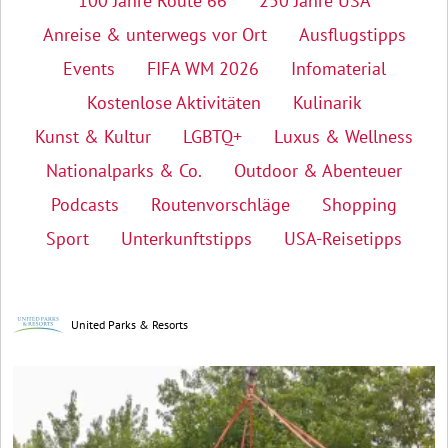
100 Jahre Route 66
250 Jahre USA
Anreise & unterwegs vor Ort
Ausflugstipps
Events
FIFA WM 2026
Infomaterial
Kostenlose Aktivitäten
Kulinarik
Kunst & Kultur
LGBTQ+
Luxus & Wellness
Nationalparks & Co.
Outdoor & Abenteuer
Podcasts
Routenvorschläge
Shopping
Sport
Unterkunftstipps
USA-Reisetipps
United Parks & Resorts