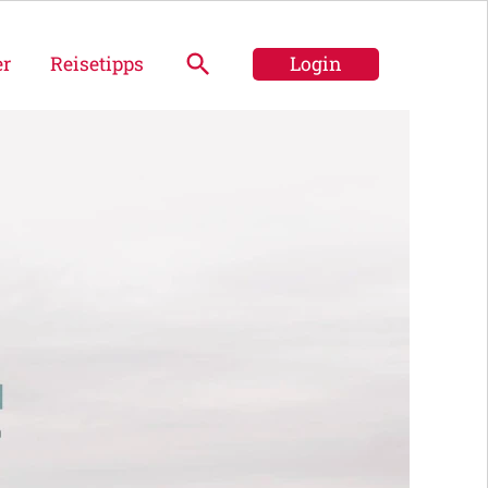
er
Reisetipps
Login