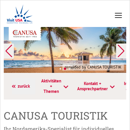
provided by CANUSA TOURISTIK
Aktivitäten
Kontakt +
Inf
zurück
+
Ansprechpartner
a
Themen
CANUSA TOURISTIK
Ihr Nordamerika-Spezialist für individuelles