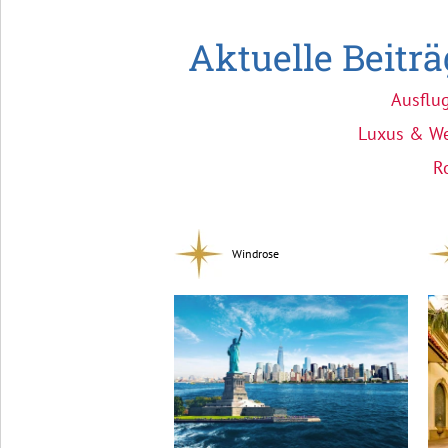
Aktuelle Beitr
Ausflu
Luxus & We
R
Windrose