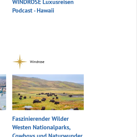
WINDROSE Luxusreisen
Podcast - Hawaii
Windrose
Faszinierender Wilder
Westen Nationalparks,
Cowboys und Naturwunder