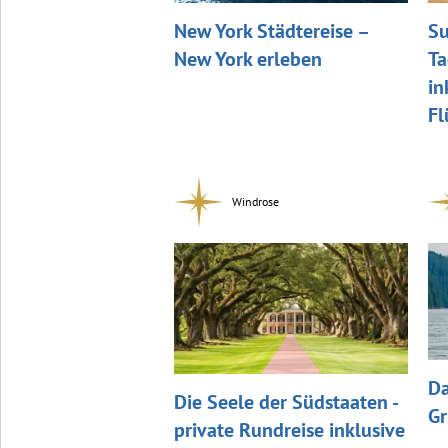
New York Städtereise –
Su
New York erleben
Ta
in
Fl
Windrose
Da
Die Seele der Südstaaten -
Gr
private Rundreise inklusive