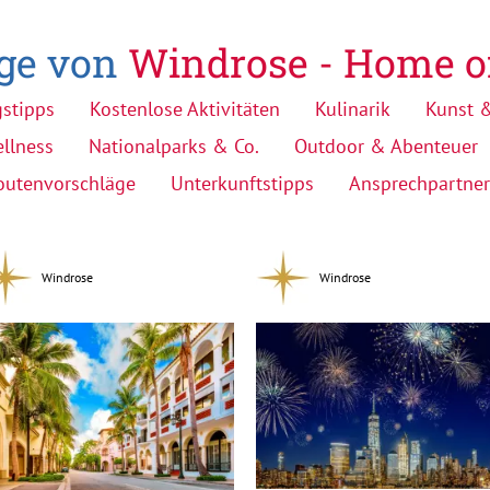
äge von
Windrose - Home o
gstipps
Kostenlose Aktivitäten
Kulinarik
Kunst &
llness
Nationalparks & Co.
Outdoor & Abenteuer
outenvorschläge
Unterkunftstipps
Ansprechpartner
Windrose
Windrose