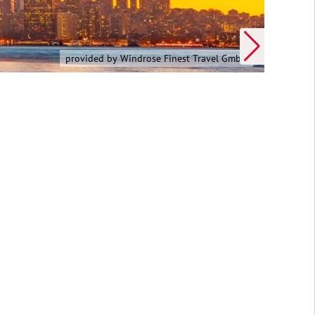
 Alaska Erleben | provided by Windrose Finest Travel GmbH