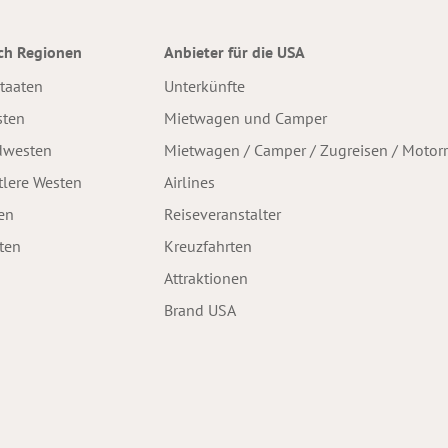
ch Regionen
Anbieter für die USA
staaten
Unterkünfte
sten
Mietwagen und Camper
dwesten
Mietwagen / Camper / Zugreisen / Motor
tlere Westen
Airlines
en
Reiseveranstalter
ten
Kreuzfahrten
Attraktionen
Brand USA