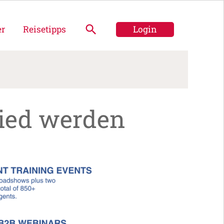
er
Reisetipps
Login
lied werden