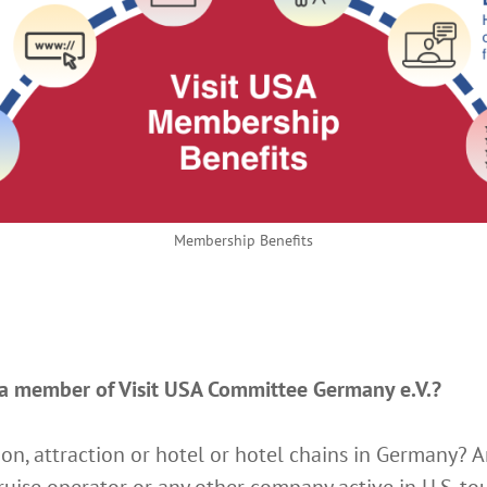
Membership Benefits
 a member of Visit USA Committee Germany e.V.?
ion, attraction or hotel or hotel chains in Germany? A
ruise operator or any other company active in U.S. to