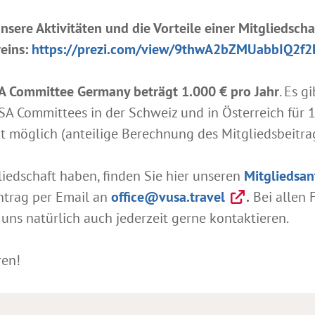
sere Aktivitäten und die Vorteile einer Mitgliedschaf
reins:
https://prezi.com/view/9thwA2bZMUabbIQ2f2
SA Committee Germany beträgt 1.000 € pro Jahr
. Es 
SA Committees in der Schweiz und in Österreich für 1.5
kt möglich (anteilige Berechnung des Mitgliedsbeitrag
gliedschaft haben, finden Sie hier unseren
Mitgliedsa
ntrag per Email an
office@vusa.travel
.
Bei allen 
ns natürlich auch jederzeit gerne kontaktieren.
ren!