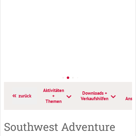
Aktivitäten
Downloads +
K
zurück
+
Verkaufshilfen
Anspr
Themen
Southwest Adventure