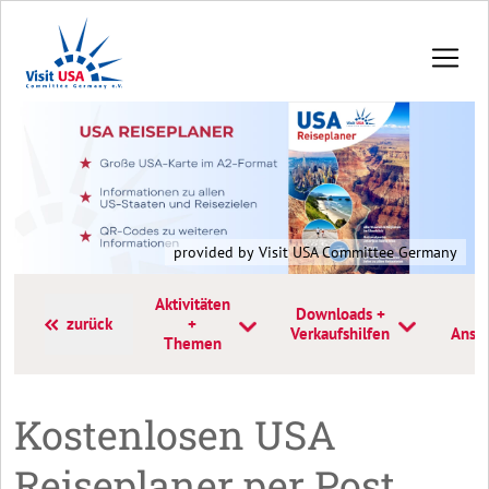
provided by Visit USA Committee Germany
Aktivitäten
Downloads +
K
zurück
+
Verkaufshilfen
Anspr
Themen
Kostenlosen USA
Reiseplaner per Post