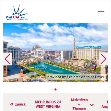
provided by Explorer World of Travel
Aktivitäten
MEHR INFOS ZU
Ko
zurück
+
WEST VIRGINIA
Anspr
Themen