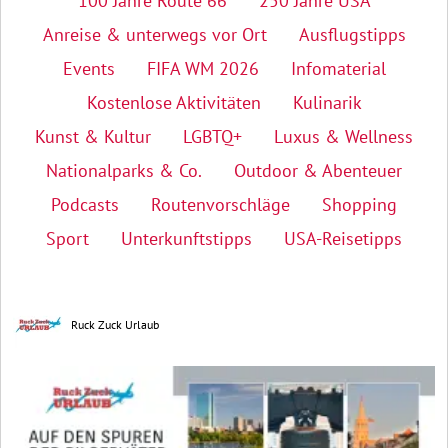
100 Jahre Route 66
250 Jahre USA
Anreise & unterwegs vor Ort
Ausflugstipps
Events
FIFA WM 2026
Infomaterial
Kostenlose Aktivitäten
Kulinarik
Kunst & Kultur
LGBTQ+
Luxus & Wellness
Nationalparks & Co.
Outdoor & Abenteuer
Podcasts
Routenvorschläge
Shopping
Sport
Unterkunftstipps
USA-Reisetipps
Ruck Zuck Urlaub