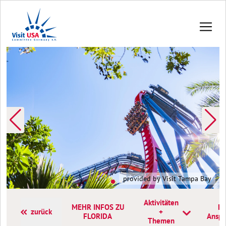
y
provided by Visit Tampa Bay
Aktivitäten
MEHR INFOS ZU
Ko
zurück
+
FLORIDA
Anspr
Themen