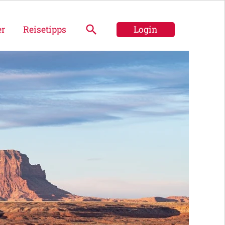
er
Reisetipps
Login