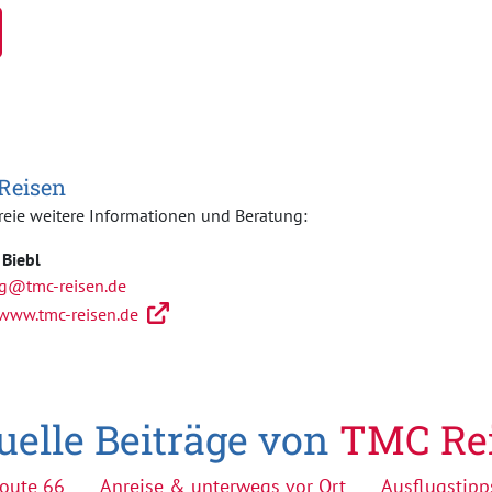
Reisen
reie weitere Informationen und Beratung:
 Biebl
g@tmc-reisen.de
/www.tmc-reisen.de
uelle Beiträge von
TMC Re
Route 66
Anreise & unterwegs vor Ort
Ausflugstipp