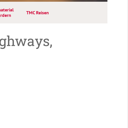
aterial
TMC Reisen
ordern
ighways,