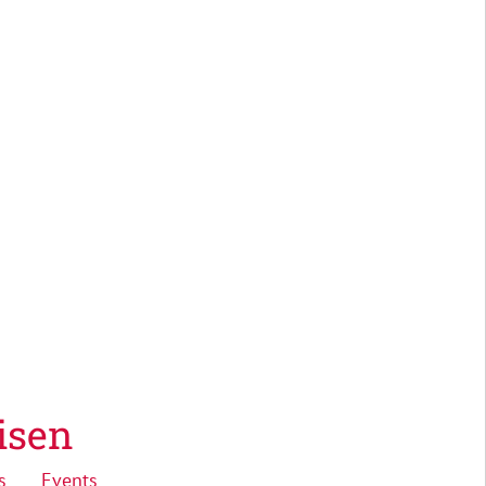
isen
s
Events