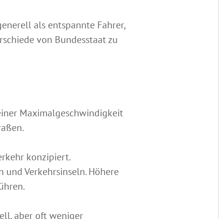
enerell als entspannte Fahrer,
erschiede von Bundesstaat zu
 einer Maximalgeschwindigkeit
raßen.
rkehr konzipiert.
n und Verkehrsinseln. Höhere
ühren.
ll, aber oft weniger