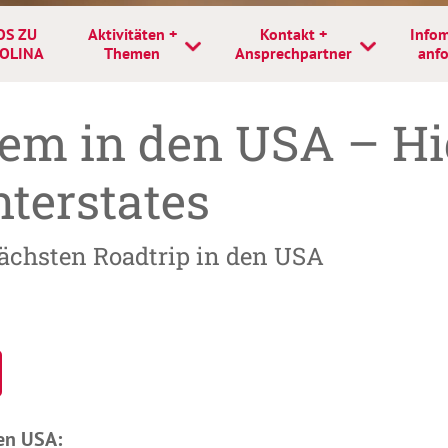
OS ZU
Aktivitäten +
Kontakt +
Infom
OLINA
Themen
Ansprechpartner
anf
tem in den USA – H
nterstates
nächsten Roadtrip in den USA
den USA: