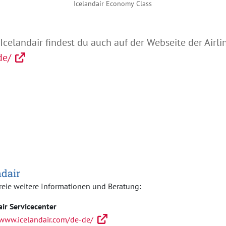
Icelandair Economy Class
celandair findest du auch auf der Webseite der Airlin
de/
Abspielen
ndair
reie weitere Informationen und Beratung:
air Servicecenter
/www.icelandair.com/de-de/