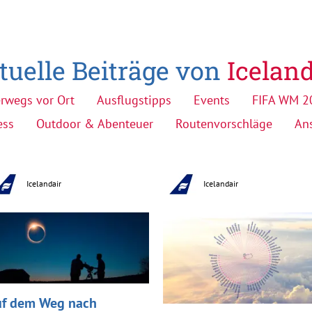
tuelle Beiträge von
Iceland
rwegs vor Ort
Ausflugstipps
Events
FIFA WM 2
ess
Outdoor & Abenteuer
Routenvorschläge
An
Icelandair
Icelandair
f dem Weg nach