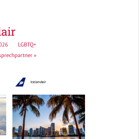
air
026
LGBTQ+
sprechpartner »
Icelandair