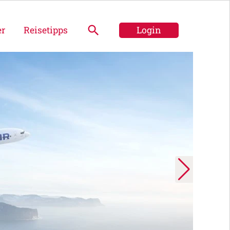
er
Reisetipps
Login