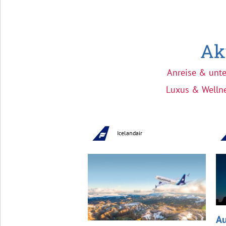
Ak
Anreise & unte
Luxus & Welln
Icelandair
Au