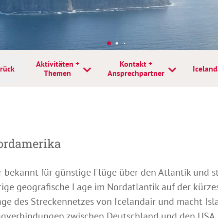
Aktivitäten +
Kontakt +
rück
Iceland
Themen
Ansprechpartner
Nordamerika
ir bekannt für günstige Flüge über den Atlantik und s
artige geografische Lage im Nordatlantik auf der kür
age des Streckennetzes von Icelandair und macht Isl
lugverbindungen zwischen Deutschland und den USA.