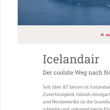
elandair
zu
Icelandair
Der coolste Weg nach 
Seit über 87 Jahren ist Icelanda
Zuverlässigkeit. Islands einzig
und Nordamerika ist die Grundl
schnelle und unkomplizierte F