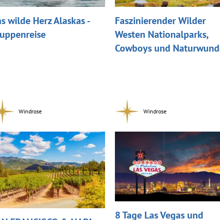
s wilde Herz Alaskas -
Faszinierender Wilder
uppenreise
Westen Nationalparks,
Cowboys und Naturwund
Windrose
Windrose
8 Tage Las Vegas und