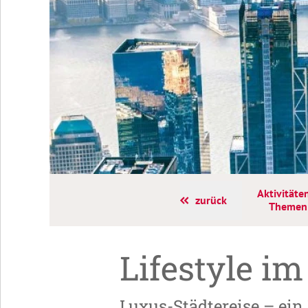
y Travel
Aktivitäte
zurück
Themen
Lifestyle im
Luxus-Städtereise – ein 