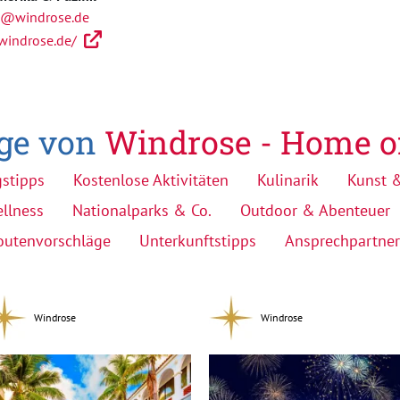
a@windrose.de
/windrose.de/
äge von
Windrose - Home o
gstipps
Kostenlose Aktivitäten
Kulinarik
Kunst &
llness
Nationalparks & Co.
Outdoor & Abenteuer
outenvorschläge
Unterkunftstipps
Ansprechpartner
Windrose
Windrose