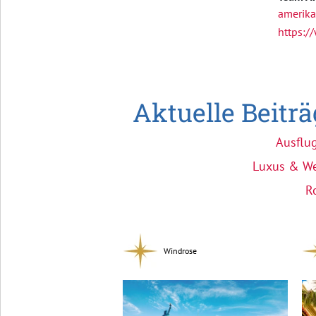
amerik
https:/
Aktuelle Beitr
Ausflu
Luxus & We
R
Windrose