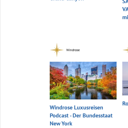
S
VA
mi
Windrose
Ro
Windrose Luxusreisen
Podcast - Der Bundesstaat
New York