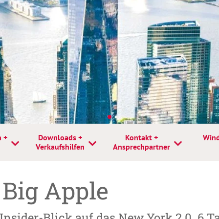
n +
Downloads +
Kontakt +
Wind
Verkaufshilfen
Ansprechpartner
 Big Apple
Insider-Blick auf das New York 2.0. 6 T