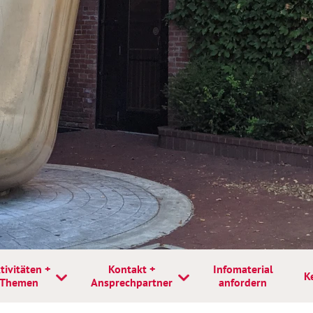
tivitäten +
Kontakt +
Infomaterial
K
Themen
Ansprechpartner
anfordern