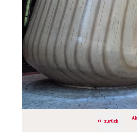
Ak
zurück