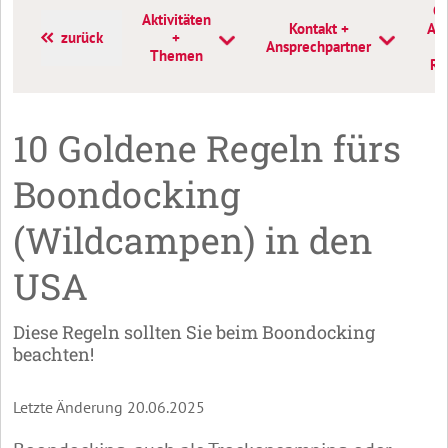
Cr
Aktivitäten
Kontakt +
Am
zurück
+
Ansprechpartner
Themen
Re
10 Goldene Regeln fürs
Boondocking
(Wildcampen) in den
USA
Diese Regeln sollten Sie beim Boondocking
beachten!
Letzte Änderung 20.06.2025