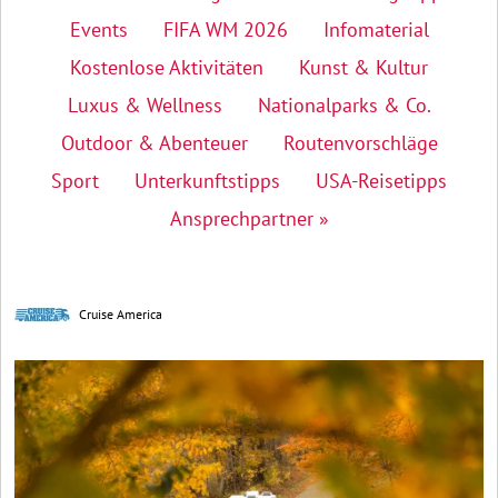
Events
FIFA WM 2026
Infomaterial
Kostenlose Aktivitäten
Kunst & Kultur
Luxus & Wellness
Nationalparks & Co.
Outdoor & Abenteuer
Routenvorschläge
Sport
Unterkunftstipps
USA-Reisetipps
Ansprechpartner »
Cruise America