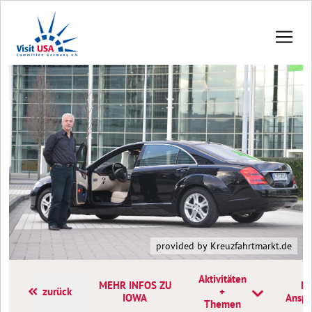
provided by Kreuzfahrtmarkt.de
Aktivitäten
MEHR INFOS ZU
Ko
zurück
+
IOWA
Anspr
Themen