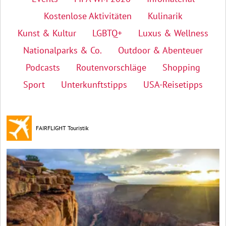
Kostenlose Aktivitäten
Kulinarik
Kunst & Kultur
LGBTQ+
Luxus & Wellness
Nationalparks & Co.
Outdoor & Abenteuer
Podcasts
Routenvorschläge
Shopping
Sport
Unterkunftstipps
USA-Reisetipps
FAIRFLIGHT Touristik