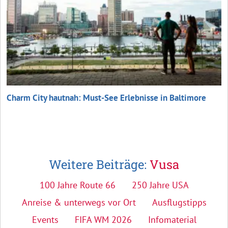
Charm City hautnah: Must-See Erlebnisse in Baltimore
Weitere Beiträge:
Vusa
100 Jahre Route 66
250 Jahre USA
Anreise & unterwegs vor Ort
Ausflugstipps
Events
FIFA WM 2026
Infomaterial