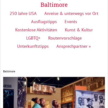
Baltimore
250 Jahre USA
Anreise & unterwegs vor Ort
Ausflugstipps
Events
Kostenlose Aktivitäten
Kunst & Kultur
LGBTQ+
Routenvorschläge
Unterkunftstipps
Ansprechpartner »
Baltimore