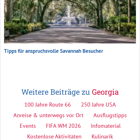
Tipps für anspruchsvolle Savannah Besucher
Weitere Beiträge zu
Georgia
100 Jahre Route 66
250 Jahre USA
Anreise & unterwegs vor Ort
Ausflugstipps
Events
FIFA WM 2026
Infomaterial
Kostenlose Aktivitäten
Kulinarik