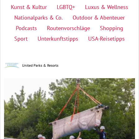
Kunst & Kultur
LGBTQ+
Luxus & Wellness
Nationalparks & Co.
Outdoor & Abenteuer
Podcasts
Routenvorschläge
Shopping
Sport
Unterkunftstipps
USA-Reisetipps
United Parks & Resorts