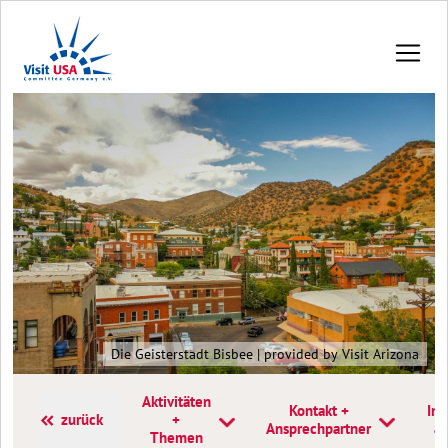
Die Geisterstadt Bisbee | provided by Visit Arizona
Aktivitäten
Kontakt +
Inf
zurück
+
Ansprechpartner
a
Themen