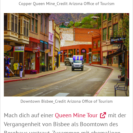
Copper Queen Mine_Credit Arizona Office of Tourism
Downtown Bisbee_Credit Arizona Office of Tourism
Mach dich auf einer
Queen Mine Tour
mit der
Vergangenheit von Bisbee als Boomtown des
Bergbaus vertraut. Zusammen mit ehemaligen