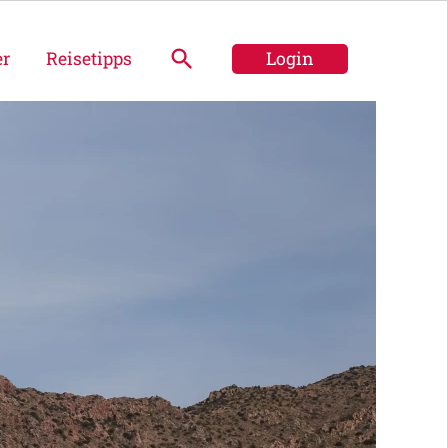
er
Reisetipps
Login