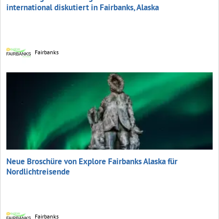
international diskutiert in Fairbanks, Alaska
Fairbanks
Neue Broschüre von Explore Fairbanks Alaska für
Nordlichtreisende
Fairbanks