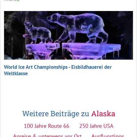
World Ice Art Championships - Eisbildhauerei der
Weltklasse
Weitere Beiträge zu
Alaska
100 Jahre Route 66
250 Jahre USA
Anreise & unterwegs vor Ort
Ausflugstipps