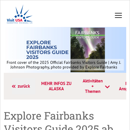
Front cover of the 2025 Official Fairbanks Visitors Guide | Amy J.
Johnson Photography, photo provided by Explore Fairbanks
Aktivitäten
MEHR INFOS ZU
Ko
zurück
+
ALASKA
Anspr
Themen
Explore Fairbanks
Visitors Guide 2025 ab