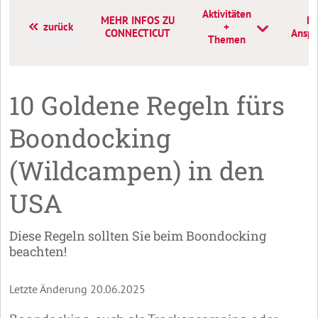
Aktivitäten
MEHR INFOS ZU
Ko
zurück
+
CONNECTICUT
Anspr
Themen
10 Goldene Regeln fürs
Boondocking
(Wildcampen) in den
USA
Diese Regeln sollten Sie beim Boondocking
beachten!
Letzte Änderung 20.06.2025