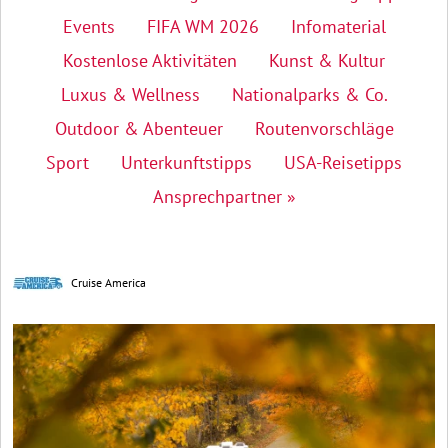
Events
FIFA WM 2026
Infomaterial
Kostenlose Aktivitäten
Kunst & Kultur
Luxus & Wellness
Nationalparks & Co.
Outdoor & Abenteuer
Routenvorschläge
Sport
Unterkunftstipps
USA-Reisetipps
Ansprechpartner »
Cruise America