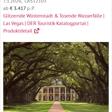
7.5.2026, LAS12105
ab
€ 3.417
p. P.
Glitzernde Wüstenstadt & Tosende Wasserfälle |
Las Vegas | DER Touristik Katalogportal |
Produktdetail