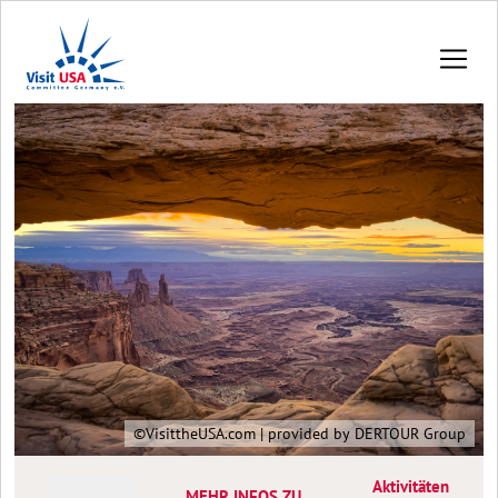
©VisittheUSA.com | provided by DERTOUR Group
Aktivitäten
MEHR INFOS ZU