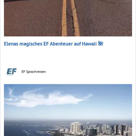
Elenas magisches EF Abenteuer auf Hawaii 🌺
EF Sprachreisen