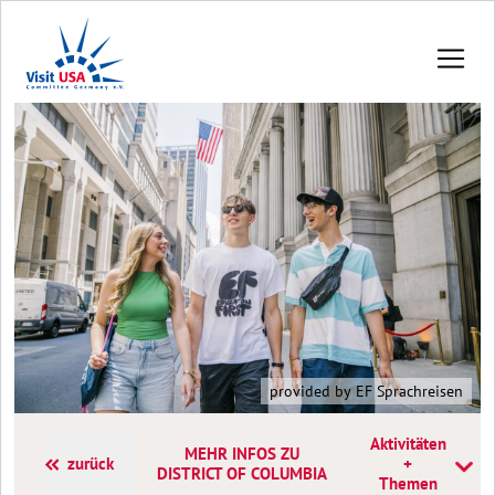
provided by EF Sprachreisen
Aktivitäten
MEHR INFOS ZU
zurück
+
DISTRICT OF COLUMBIA
Themen