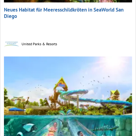
Neues Habitat für Meeresschildkröten in SeaWorld San
Diego
United Parks & Resorts