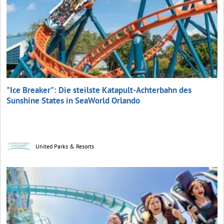
"Ice Breaker": Die steilste Katapult-Achterbahn des
Sunshine States in SeaWorld Orlando
United Parks & Resorts