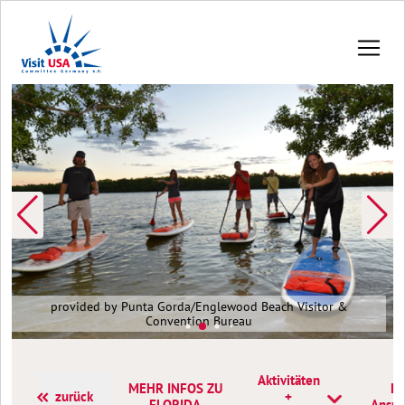
provided by Punta Gorda/Englewood Beach Visitor &
Convention Bureau
Aktivitäten
MEHR INFOS ZU
Ko
zurück
+
FLORIDA
Anspr