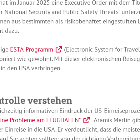
at im Januar 2025 eine Executive Order mit dem Tite
r National Security and Public Safety Threats" unterze
nen aus bestimmten als risikobehaftet eingestuften
t dazu.
tige
ESTA-Programm
(Electronic System for Travel
ioniert wie gewohnt. Mit dieser elektronischen Reis
i in den USA verbringen.
trolle verstehen
ichzeitig informativen Eindruck der US-Einreiseproz
keine Probleme am FLUGHAFEN"
. Aramis Merlin gi
r Einreise in die USA. Er verdeutlicht, dass die meis
rauf Sie achten sollten: von der richtigen Vorbereitu