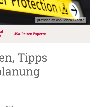
provided by USA-Reisen Experte
al
USA-Reisen Experte
n
en, Tipps
eplanung