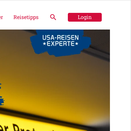
er
Reisetipps
Login