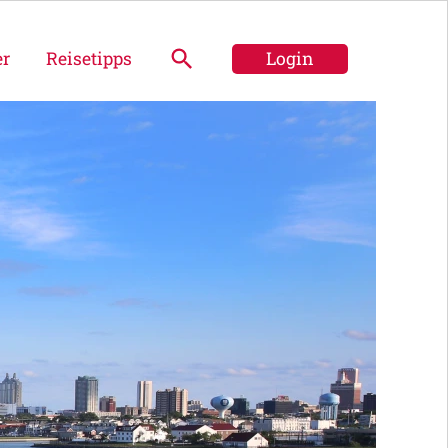
er
Reisetipps
Login