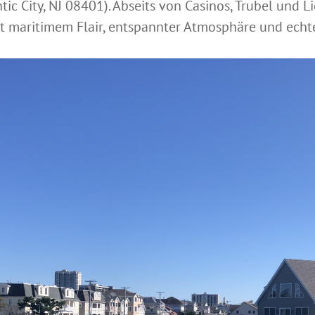
c City, NJ 08401). Abseits von Casinos, Trubel und Lic
mit maritimem Flair, entspannter Atmosphäre und ec