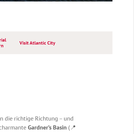
ial
Visit Atlantic City
rn
in die richtige Richtung – und
s charmante
Gardner’s Basin
(📍