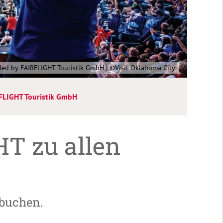
ded by FAIRFLIGHT Touristik GmbH | ©Visit Oklahoma City
FLIGHT Touristik GmbH
HT zu allen
 buchen.