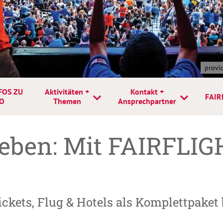
provi
FOS ZU
Aktivitäten +
Kontakt +
FAIR
O
Themen
Ansprechpartner
leben: Mit FAIRFLIG
ckets, Flug & Hotels als Komplettpaket