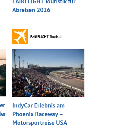
FAIRFLIGHT Touristik für
Abreisen 2026
FAIRFLIGHT Touristik
er
IndyCar Erlebnis am
der
Phoenix Raceway –
Motorsportreise USA