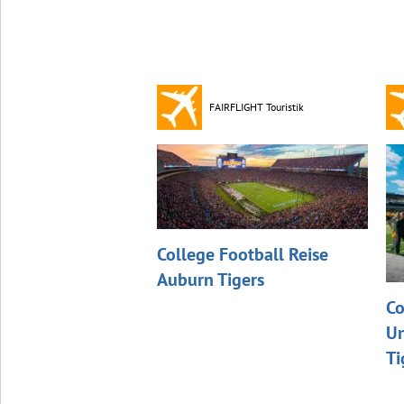
FAIRFLIGHT Touristik
College Football Reise
Auburn Tigers
Co
Un
Ti