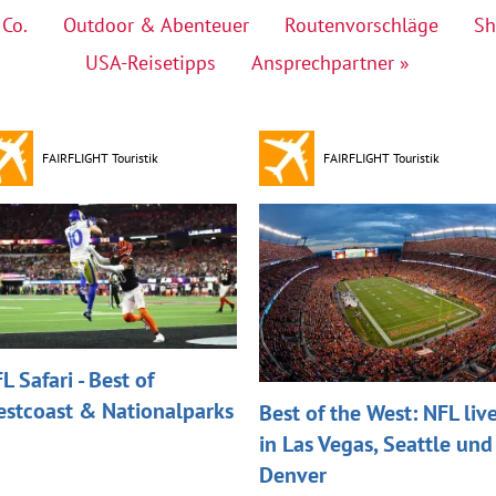
 Co.
Outdoor & Abenteuer
Routenvorschläge
Sh
USA-Reisetipps
Ansprechpartner »
FAIRFLIGHT Touristik
FAIRFLIGHT Touristik
L Safari - Best of
stcoast & Nationalparks
Best of the West: NFL liv
in Las Vegas, Seattle und
Denver