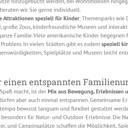
tze hinzugebucht werden, bei Wohnmobilen hingegen
beraten wir Sie gerne individuell.
e Attraktionen speziell für Kinder
: Themenparks wie 
, große Zoos, kinderfreundliche Museen und interakt
anze Familie. Viele amerikanische Kinder begegnen 
 Problem. In vielen Städten gibt es zudem
speziell k
henswürdigkeiten, Spielplätze und Museen leicht en
ür einen entspannten Familienu
 Spaß macht, ist der
Mix aus Bewegung, Erlebnissen 
, dürfen aber auch einmal entspannen. Gemeinsame Erl
tempo bewusst langsam und flexibel gestaltet werde
besonders für Natur- und Outdoor-Erlebnisse. Die N
der, und Campingplätze schaffen die Möglichkeit, S