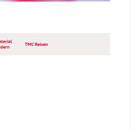
terial
TMC Reisen
rdern