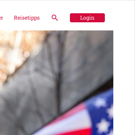
er
Reisetipps
Login