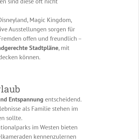
 sind diese oft nicht
Disneyland, Magic Kingdom,
ive Ausstellungen sorgen für
Fremden offen und freundlich –
indgerechte Stadtpläne
, mit
tdecken können.
rlaub
und Entspannung
entscheidend.
ebnisse als Familie stehen im
n sollte.
ationalparks im Westen bieten
pielkameraden kennenzulernen