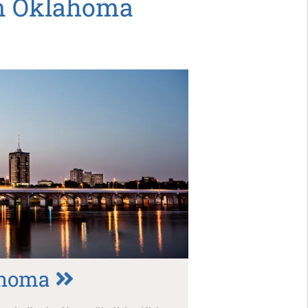
in Oklahoma
ahoma