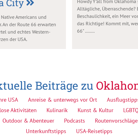
 City
Howdy Y’all from Oklahoma s
Alltägliche, Überraschende?
Beschaulichkeit, ein Meer v
r Native Americans und
das Richtige! Kommt mit, wen
. An der Route 66 erwarten
66" ........
tel und echtes Western-
rzen der USA.
tuelle Beiträge zu
Oklaho
hre USA
Anreise & unterwegs vor Ort
Ausflugstipp
lose Aktivitäten
Kulinarik
Kunst & Kultur
LGBT
Outdoor & Abenteuer
Podcasts
Routenvorschläge
Unterkunftstipps
USA-Reisetipps