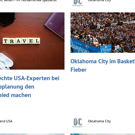
Oklahoma City im Basket
Fieber
chte USA-Experten bei
seplanung den
hied machen
and USA
Oklahoma City