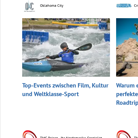
Oklahoma City
Cr
Top-Events zwischen Film, Kultur
Warum e
und Weltklasse-Sport
perfekte
Roadtrip
TMC Reisen - Ihr Nordamerika-Spezialist
TM