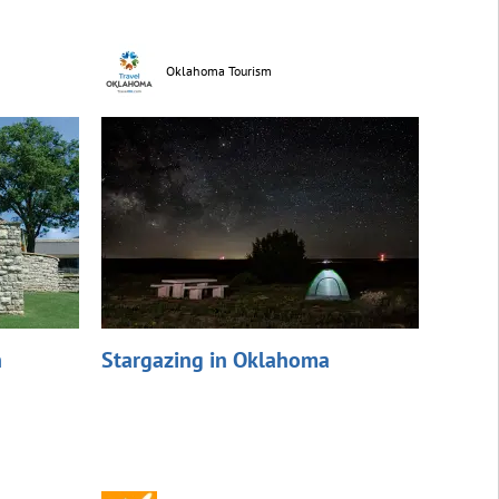
Oklahoma Tourism
n
Stargazing in Oklahoma