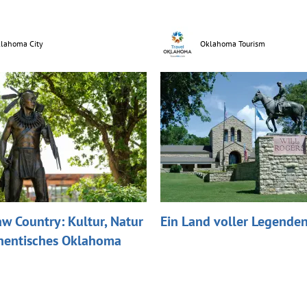
lahoma City
Oklahoma Tourism
w Country: Kultur, Natur
Ein Land voller Legende
hentisches Oklahoma