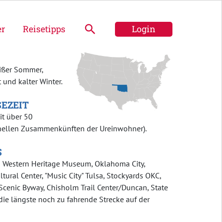
er
Reisetipps
Login