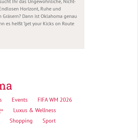
ucht Ihr das Ungewöhnliche, Nicht-
 Endlosen Horizont, Ruhe und
on Gräsern? Dann ist Oklahoma genau
n es heißt "get your Kicks on Route
ma
s
Events
FIFA WM 2026
Q+
Luxus & Wellness
Shopping
Sport