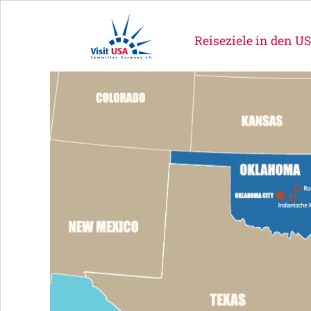
Reiseziele in den U
OKC,
State