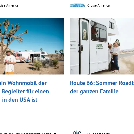
uise America
Cruise America
in Wohnmobil der
Route 66: Sommer Roadtr
 Begleiter für einen
der ganzen Familie
 in den USA ist
C Reisen - Ihr Nordamerika-Spezialist
Oklahoma City