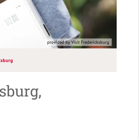
provided by Visit Fredericksburg
ksburg
sburg,