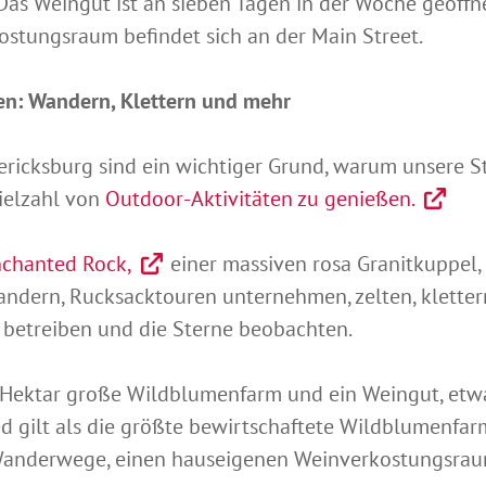
Das Weingut ist an sieben Tagen in der Woche geöff
kostungsraum befindet sich an der Main Street.
en: Wandern, Klettern und mehr
ricksburg sind ein wichtiger Grund, warum unsere St
Vielzahl von
Outdoor-Aktivitäten zu genießen.
chanted Rock,
einer massiven rosa Granitkuppel, 
ndern, Rucksacktouren unternehmen, zelten, klettern
 betreiben und die Sterne beobachten.
 Hektar große Wildblumenfarm und ein Weingut, etw
d gilt als die größte bewirtschaftete Wildblumenfarm
 Wanderwege, einen hauseigenen Weinverkostungsraum