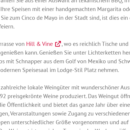
 Wählen Sie aus einer Auswahl an texanischem BBQ, fr
Ihre Speisen mit einer handgemachten Margarita ode
ie zum Cinco de Mayo in der Stadt sind, ist dies ein 
eiern.
errasse von
Hill & Vine
, wo es reichlich Tische und
 genießen kann. Genießen Sie unter Lichterketten he
cos mit Schnapper aus dem Golf von Mexiko und Schwe
odernen Speisesaal im Lodge-Stil Platz nehmen.
zahlreiche lokale Weingüter mit wunderschöner Aussic
1992 preisgekrönte Weine produziert. Das Weingut öf
ie Öffentlichkeit und bietet das ganze Jahr über eine
gen, Veranstaltungen sowie Zugang zu verschiedenen
ppen unterschiedlicher Größe vorgenommen und auf