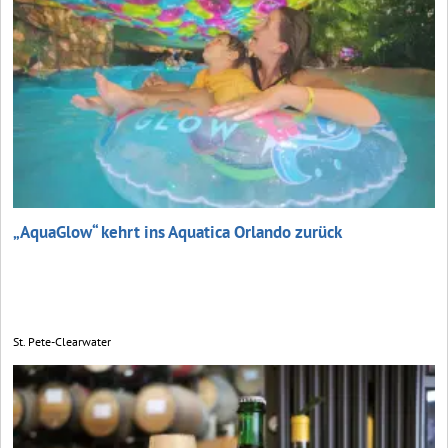
„AquaGlow“ kehrt ins Aquatica Orlando zurück
St. Pete-Clearwater