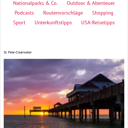
Nationalparks & Co.
Outdoor & Abenteuer
Podcasts
Routenvorschläge
Shopping
Sport
Unterkunftstipps
USA-Reisetipps
St. Pete-Clearwater