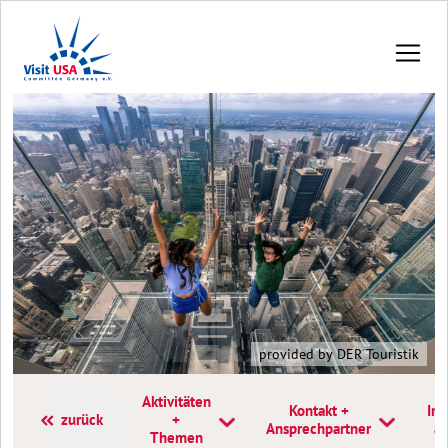
provided by DER Touristik
Aktivitäten
Kontakt +
Inf
zurück
+
Ansprechpartner
a
Themen