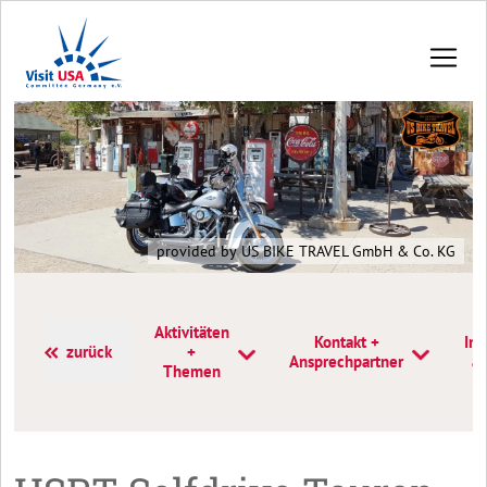
provided by US BIKE TRAVEL GmbH & Co. KG
Aktivitäten
Kontakt +
Inf
zurück
+
Ansprechpartner
a
Themen