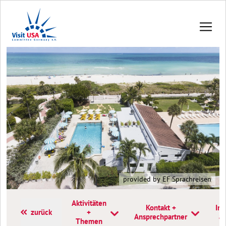
provided by EF Sprachreisen
Aktivitäten
Kontakt +
Inf
zurück
+
Ansprechpartner
a
Themen