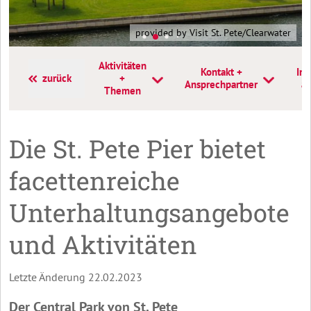
provided by Visit St. Pete/Clearwater
Aktivitäten
Kontakt +
Inf
zurück
+
Ansprechpartner
a
Themen
Die St. Pete Pier bietet
facettenreiche
Unterhaltungsangebote
und Aktivitäten
Letzte Änderung 22.02.2023
Der Central Park von St. Pete