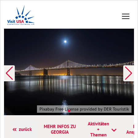
Pixabay Free License provided by DER Touristik
Aktivitäten
MEHR INFOS ZU
Ko
zurück
+
GEORGIA
Anspr
Themen