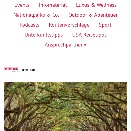
Events
Infomaterial
Luxus & Wellness
Nationalparks & Co.
Outdoor & Abenteuer
Podcasts
Routenvorschläge
Sport
Unterkunftstipps
USA-Reisetipps
Ansprechpartner »
DERTOUR