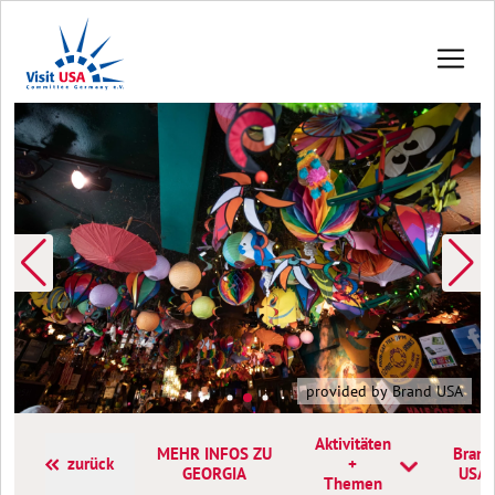
provided by Brand USA
Aktivitäten
MEHR INFOS ZU
Brand
zurück
+
GEORGIA
USA
Themen