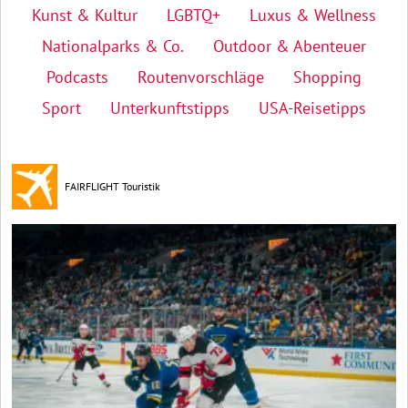
Kunst & Kultur
LGBTQ+
Luxus & Wellness
Nationalparks & Co.
Outdoor & Abenteuer
Podcasts
Routenvorschläge
Shopping
Sport
Unterkunftstipps
USA-Reisetipps
FAIRFLIGHT Touristik