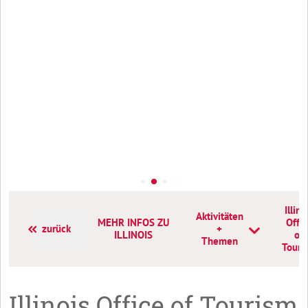
Illino
Aktivitäten
MEHR INFOS ZU
Offic
zurück
+
ILLINOIS
of
Themen
Touri
Illinois Office of Tourism