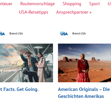
nteuer
Routenvorschläge
Shopping
Sport
U
USA-Reisetipps
Ansprechpartner »
Brand USA
Brand USA
t Facts. Get Going.
American Originals – Die
Geschichten Amerikas