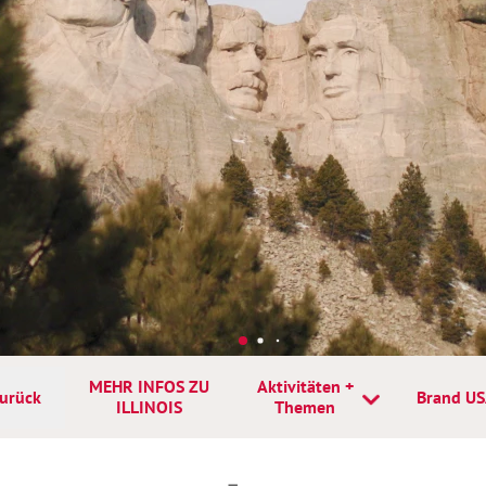
MEHR INFOS ZU
Aktivitäten +
urück
Brand U
ILLINOIS
Themen