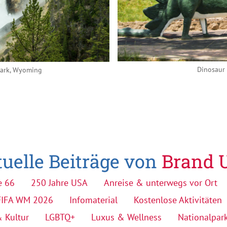
Dinosaur 
Park, Wyoming
uelle Beiträge von
Brand 
e 66
250 Jahre USA
Anreise & unterwegs vor Ort
FIFA WM 2026
Infomaterial
Kostenlose Aktivitäten
 Kultur
LGBTQ+
Luxus & Wellness
Nationalpar