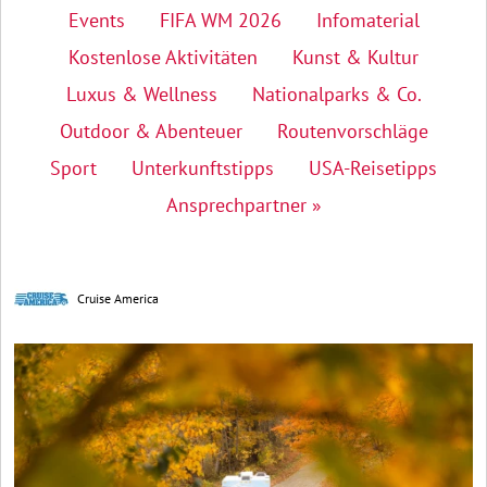
Events
FIFA WM 2026
Infomaterial
Kostenlose Aktivitäten
Kunst & Kultur
Luxus & Wellness
Nationalparks & Co.
Outdoor & Abenteuer
Routenvorschläge
Sport
Unterkunftstipps
USA-Reisetipps
Ansprechpartner »
Cruise America