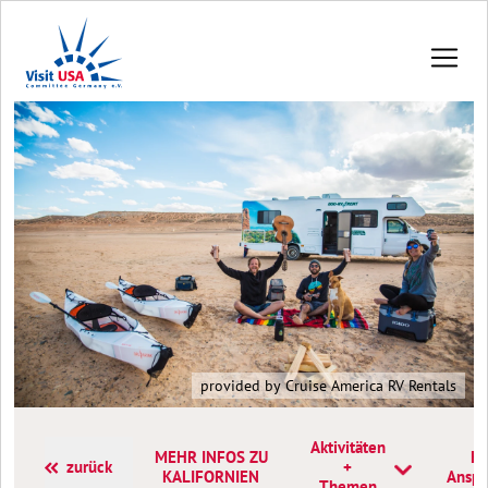
provided by Cruise America RV Rentals
Aktivitäten
MEHR INFOS ZU
Ko
zurück
+
KALIFORNIEN
Anspr
Themen