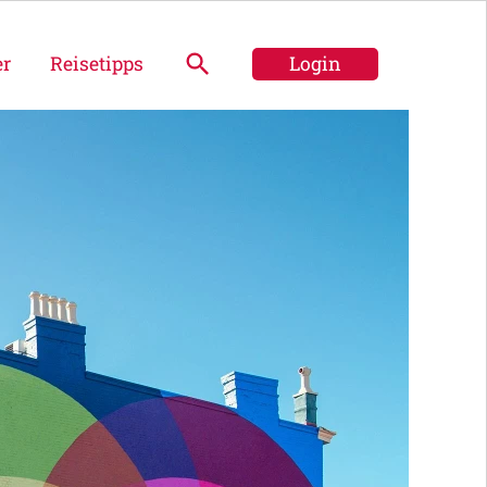
er
Reisetipps
Login