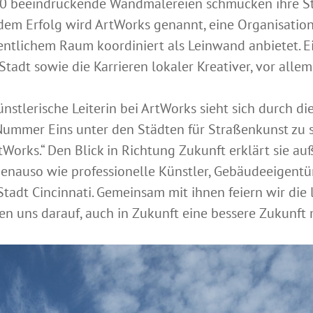
300 beeindruckende Wandmalereien schmücken ihre St
 dem Erfolg wird ArtWorks genannt, eine Organisation,
fentlichem Raum koordiniert als Leinwand anbietet. Ei
Stadt sowie die Karrieren lokaler Kreativer, vor allem
stlerische Leiterin bei ArtWorks sieht sich durch di
 Nummer Eins unter den Städten für Straßenkunst zu se
Works.“ Den Blick in Richtung Zukunft erklärt sie a
 genauso wie professionelle Künstler, Gebäudeeigent
tadt Cincinnati. Gemeinsam mit ihnen feiern wir die 
n uns darauf, auch in Zukunft eine bessere Zukunft 