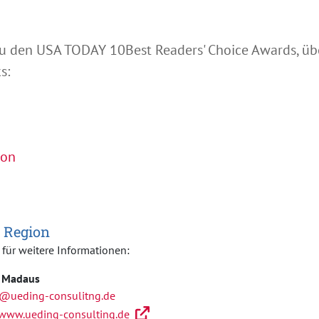
Abspielen
u den USA TODAY 10Best Readers' Choice Awards, üb
s:
ion
 Region
 für weitere Informationen:
 Madaus
@ueding-consulitng.de
/www.ueding-consulting.de