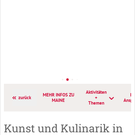
Aktivitäten
MEHR INFOS ZU
Ko
zurück
+
MAINE
Anspr
Themen
Kunst und Kulinarik in