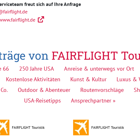
erviceteam freut sich auf Ihre Anfrage
@fairflight.de
www.fairflight.de
iträge von
FAIRFLIGHT Tou
e 66
250 Jahre USA
Anreise & unterwegs vor Ort
Kostenlose Aktivitäten
Kunst & Kultur
Luxus & 
 Co.
Outdoor & Abenteuer
Routenvorschläge
Sh
USA-Reisetipps
Ansprechpartner »
FAIRFLIGHT Touristik
FAIRFLIGHT Touristik