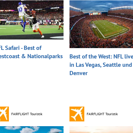
L Safari - Best of
stcoast & Nationalparks
Best of the West: NFL liv
in Las Vegas, Seattle und
Denver
FAIRFLIGHT Touristik
FAIRFLIGHT Touristik