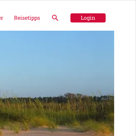
er
Reisetipps
Login