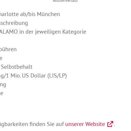
Routenverlauf
harlotte ab/bis München
sschreibung
ALAMO in der jeweiligen Kategorie
ebühren
e
 Selbstbehalt
g/1 Mio. US Dollar (LIS/LP)
ung
te
ügbarkeiten finden Sie auf
unserer Website
.