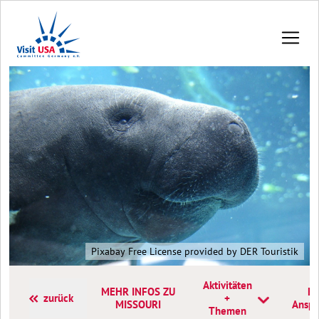
Pixabay Free License provided by DER Touristik
Aktivitäten
MEHR INFOS ZU
Ko
zurück
+
MISSOURI
Anspr
Themen