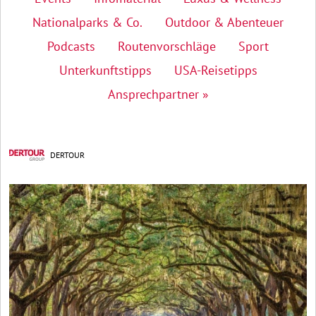
Nationalparks & Co.
Outdoor & Abenteuer
Podcasts
Routenvorschläge
Sport
Unterkunftstipps
USA-Reisetipps
Ansprechpartner »
DERTOUR