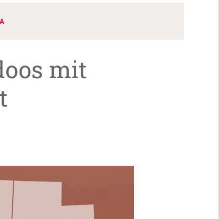
SA
oos mit
t