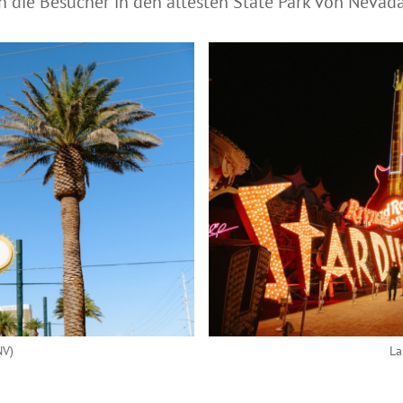
en die Besucher in den ältesten State Park von Nevad
NV)
La