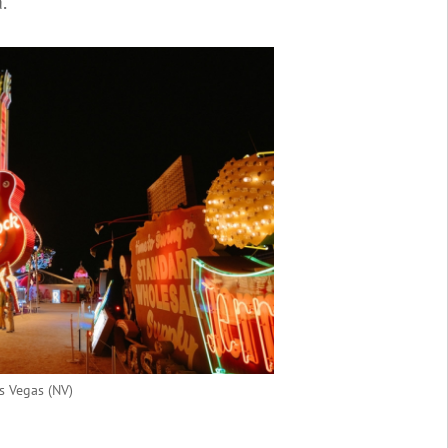
a.
s Vegas (NV)