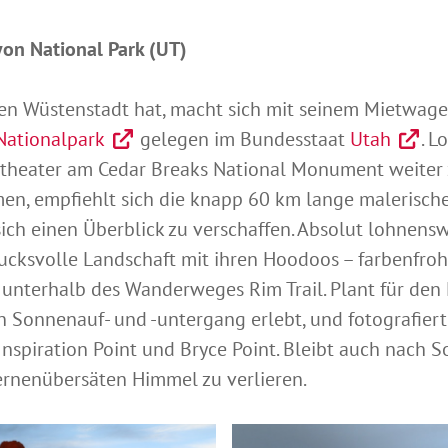
yon National Park (UT)
en Wüstenstadt hat, macht sich mit seinem Mietwag
Nationalpark
gelegen im Bundesstaat
Utah
. L
itheater am Cedar Breaks National Monument weiter
en, empfiehlt sich die knapp 60 km lange malerische
h einen Überblick zu verschaffen. Absolut lohnensw
drucksvolle Landschaft mit ihren Hoodoos – farbenfr
h unterhalb des Wanderweges Rim Trail. Plant für den
en Sonnenauf- und -untergang erlebt, und fotografier
, Inspiration Point und Bryce Point. Bleibt auch nac
ernenübersäten Himmel zu verlieren.