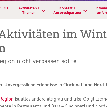
S ZU
Aktivitäten +
Kontakt +
Infoma
Themen
Ansprechpartner
anfor
Aktivitäten im Wint
n
gion nicht verpassen sollte
n: Unvergessliche Erlebnisse in Cincinnati und Nord
 Region
ist alles andere als grau und trist. Ob glitze
nte in Restaurants und Bars – Cincinnati und Nord-