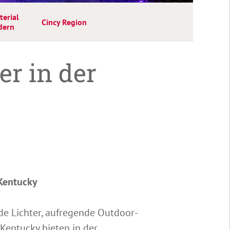
terial
Cincy Region
dern
er in der
-Kentucky
rnde Lichter, aufregende Outdoor-
Kentucky bieten in der