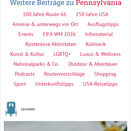
Weitere Beiträge zu
Pennsylvania
100 Jahre Route 66
250 Jahre USA
Anreise & unterwegs vor Ort
Ausflugstipps
Events
FIFA WM 2026
Infomaterial
Kostenlose Aktivitäten
Kulinarik
Kunst & Kultur
LGBTQ+
Luxus & Wellness
Nationalparks & Co.
Outdoor & Abenteuer
Podcasts
Routenvorschläge
Shopping
Sport
Unterkunftstipps
USA-Reisetipps
Lancaster