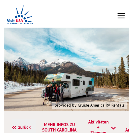
provided by Cruise America RV Rentals
Aktivitäten
MEHR INFOS ZU
zurück
+
SOUTH CAROLINA
Ans
Themen