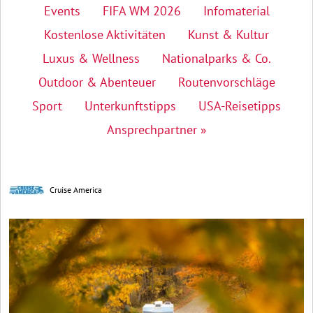
Events
FIFA WM 2026
Infomaterial
Kostenlose Aktivitäten
Kunst & Kultur
Luxus & Wellness
Nationalparks & Co.
Outdoor & Abenteuer
Routenvorschläge
Sport
Unterkunftstipps
USA-Reisetipps
Ansprechpartner »
Cruise America