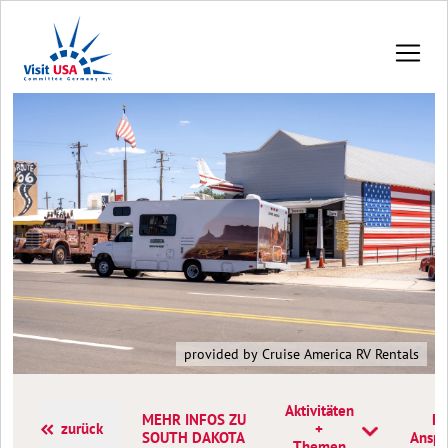
provided by Cruise America RV Rentals
Aktivitäten
MEHR INFOS ZU
Ko
zurück
+
SOUTH DAKOTA
Anspr
Themen